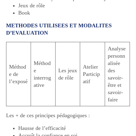
Jeux de rôle
Book
METHODES UTILISEES ET MODALITES
D’EVALUATION
Analyse
personn
Méthod
alisée
Méthod
Atelier
e
Les jeux
des
e de
Particip
interrog
de rôle
savoir-
l’exposé
atif
ative
être et
savoir-
faire
Les + de ces principes pédagogiques :
Hausse de l’efficacité
Accroît la confiance en soi