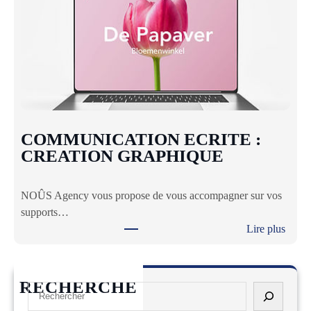
E
R
E
T
O
R
G
A
COMMUNICATION ECRITE :
N
CREATION GRAPHIQUE
I
S
NOÛS Agency vous propose de vous accompagner sur vos
E
supports…
R
Lire plus
U
:
N
C
E
O
V
RECHERCHE
S
M
E
e