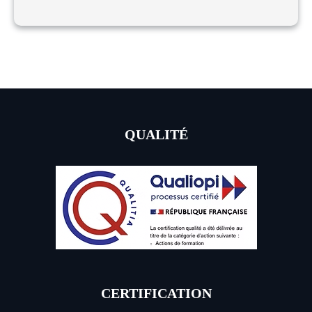
E
A
T
I
O
N
G
R
QUALITÉ
A
P
H
I
Q
U
E
CERTIFICATION