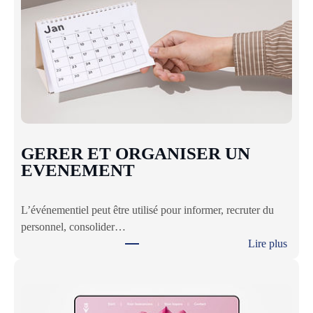
S
T
I
O
N
D
U
S
T
GERER ET ORGANISER UN
R
EVENEMENT
E
S
L’événementiel peut être utilisé pour informer, recruter du
S
personnel, consolider…
Lire plus
:
G
E
R