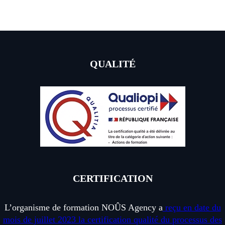
I
O
N
G
R
QUALITÉ
A
P
H
I
Q
U
E
CERTIFICATION
L’organisme de formation NOÛS Agency a
reçu en date du
mois de juillet 2023 la certification qualité du processus des