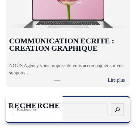
E
T
O
R
G
A
COMMUNICATION ECRITE :
N
CREATION GRAPHIQUE
I
S
NOÛS Agency vous propose de vous accompagner sur vos
E
supports…
R
Lire plus
U
:
N
C
E
O
V
RECHERCHE
S
M
E
e
M
N
a
U
E
r
N
M
c