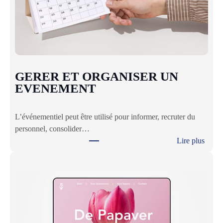
O
N
D
U
S
T
GERER ET ORGANISER UN
R
EVENEMENT
E
S
L’événementiel peut être utilisé pour informer, recruter du
S
personnel, consolider…
Lire plus
:
G
E
R
E
R